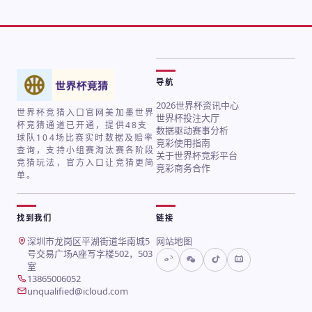
导航
2026世界杯资讯中心
世界杯竞猜入口官网美加墨世界
世界杯投注大厅
杯竞猜通道已开通，提供48支
数据驱动赛事分析
球队104场比赛实时数据及赔率
竞彩使用指南
查询，支持小组赛淘汰赛各阶段
关于世界杯竞彩平台
竞猜玩法，官方入口让竞猜更简
竞彩商务合作
单。
找到我们
链接
地址：
深圳市龙岗区平湖街道华南城5
网站地图
号交易广场A座写字楼502，503
室
电话：
13865006052
邮箱：
unqualified@icloud.com