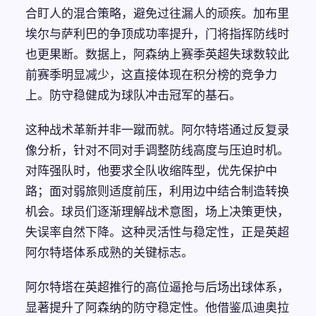
合盯人的混合策略，避免过往漏人的顽疾。加布里
埃尔与萨利巴的争顶成功率提升，门将指挥防线时
也更果断。数据上，阿森纳上赛季英超失球数较此
前赛季明显减少，这直接体现在积分榜的竞争力
上。防守稳健成为球队冲击冠军的基石。
这种战术革新并非一蹴而就。阿尔特塔通过反复录
像分析，针对不同对手调整防线高度与压迫时机。
对阵强队时，他要求全队收缩阵型，优先保护中
路；面对弱旅则适度前压，利用边中结合制造转换
机会。球员们逐渐理解战术意图，场上决策更快，
失误率自然下降。这种灵活性与稳定性，正是英超
阿尔特塔体系成熟的关键标志。
阿尔特塔在英超推行的高位逼抢与后场出球体系，
显著提升了阿森纳的防守稳定性。他借鉴瓜迪奥拉