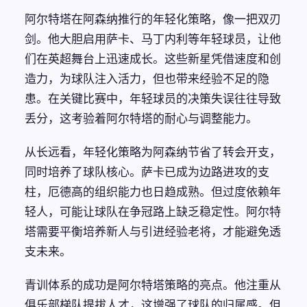
阿尔特塔在阿森纳推行的年轻化策略，像一把双刃
剑。他大胆启用萨卡、马丁内利等年轻球员，让他
们在英超舞台上迅速成长。这些新星凭借速度和创
造力，为球队注入活力，但也带来经验不足的隐
患。在关键比赛中，年轻球员的决策失误往往导致
丢分，这考验着阿尔特塔的耐心与调整能力。
从长远看，年轻化策略为阿森纳节省了转会开支，
同时培养了球队核心。萨卡已成为边路进攻的支
柱，厄德高的组织能力也日趋成熟。但过度依赖年
轻人，可能让球队在争冠路上缺乏稳定性。阿尔特
塔需要平衡培养新人与引进经验老将，才能避免透
支未来。
青训体系的成功是阿尔特塔策略的亮点。他注重从
俱乐部梯队提拔人才，这增强了球队的归属感。但