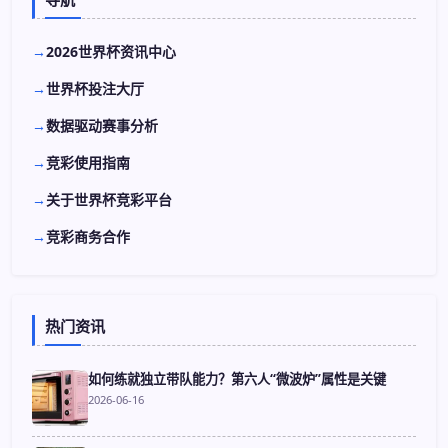
2026世界杯资讯中心
世界杯投注大厅
数据驱动赛事分析
竞彩使用指南
关于世界杯竞彩平台
竞彩商务合作
热门资讯
如何练就独立带队能力？第六人“微波炉”属性是关键
2026-06-16