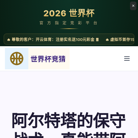
阿尔特塔的保守