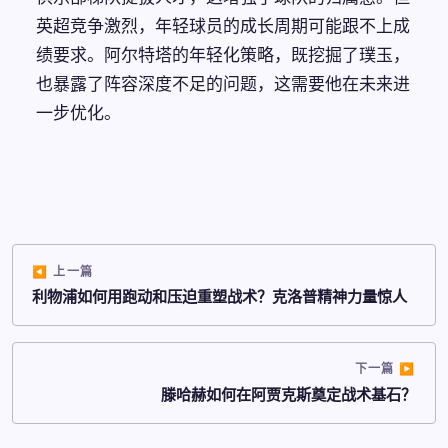
英超竞争激烈，年轻球员的成长周期可能跟不上成
绩要求。阿尔特塔的年轻化策略，既挖掘了璞玉，
也暴露了阵容深度不足的问题，这需要他在未来进
一步优化。
上一篇
利物浦如何用跑动和压迫重塑战术？克洛普精神力量惊人
下一篇
滕哈赫如何在阿贾克斯奠定战术基石？