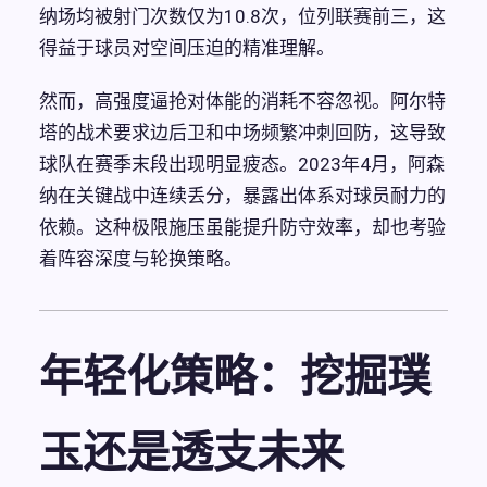
纳场均被射门次数仅为10.8次，位列联赛前三，这
得益于球员对空间压迫的精准理解。
然而，高强度逼抢对体能的消耗不容忽视。阿尔特
塔的战术要求边后卫和中场频繁冲刺回防，这导致
球队在赛季末段出现明显疲态。2023年4月，阿森
纳在关键战中连续丢分，暴露出体系对球员耐力的
依赖。这种极限施压虽能提升防守效率，却也考验
着阵容深度与轮换策略。
年轻化策略：挖掘璞
玉还是透支未来