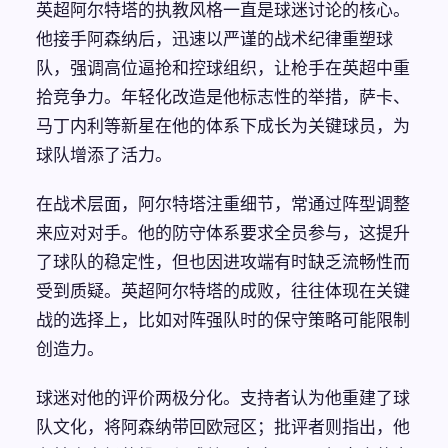
英超阿尔特塔的执教风格一直是球迷讨论的核心。
他接手阿森纳后，迅速以严谨的战术纪律重塑球
队，强调高位逼抢和控球组织，让枪手在英超中重
拾竞争力。年轻化改造是他标志性的举措，萨卡、
马丁内利等新星在他的体系下成长为关键球员，为
球队增添了活力。
在战术层面，阿尔特塔注重细节，常通过阵型调整
来应对对手。他的防守体系要求全员参与，这提升
了球队的稳定性，但也因进攻端有时缺乏流畅性而
受到质疑。英超阿尔特塔的成败，往往体现在关键
战的选择上，比如对阵强队时的保守策略可能限制
创造力。
球迷对他的评价两极分化。支持者认为他重建了球
队文化，将阿森纳带回欧冠区；批评者则指出，他